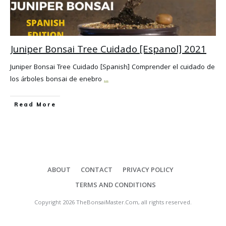
Juniper Bonsai Tree Cuidado [Espanol] 2021
Juniper Bonsai Tree Cuidado [Spanish] Comprender el cuidado de
los árboles bonsai de enebro
...
Read More
ABOUT
CONTACT
PRIVACY POLICY
TERMS AND CONDITIONS
Copyright
2026
TheBonsaiMaster.Com
, all rights reserved.