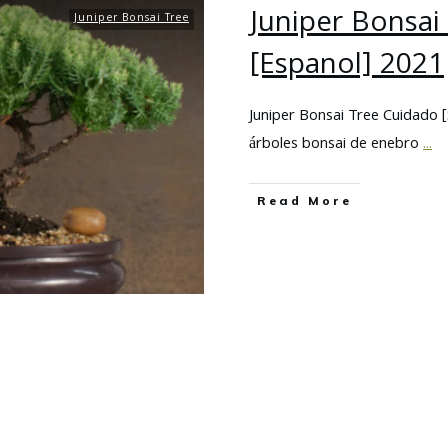
Juniper Bonsai
Juniper Bonsai Tree
[Espanol] 2021
Juniper Bonsai Tree Cuidado 
árboles bonsai de enebro
...
Read More